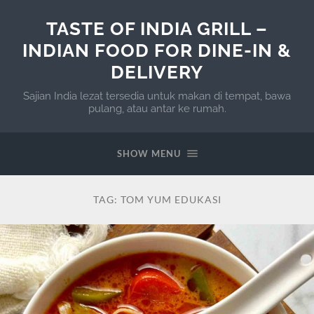
TASTE OF INDIA GRILL –
INDIAN FOOD FOR DINE-IN &
DELIVERY
Sajian India lezat tersedia untuk makan di tempat, bawa
pulang, atau antar ke rumah.
SHOW MENU
TAG:
TOM YUM EDUKASI