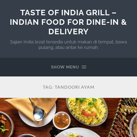
TASTE OF INDIA GRILL –
INDIAN FOOD FOR DINE-IN &
DELIVERY
Sajian India lezat tersedia untuk makan di tempat, bawa
pulang, atau antar ke rumah.
SHOW MENU
TAG:
TANDOORI AYAM