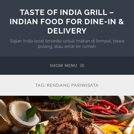
TASTE OF INDIA GRILL –
INDIAN FOOD FOR DINE-IN &
DELIVERY
Sajian India lezat tersedia untuk makan di tempat, bawa
pulang, atau antar ke rumah.
SHOW MENU
TAG:
RENDANG PARIWISATA