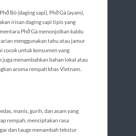
Phở Bò (daging sapi), Phở Gà (ayam),
an irisan daging sapi tipis yang
sementara Phở Gà menonjolkan kaldu
etarian menggunakan tahu atau jamur
ni cocok untuk konsumen yang
an juga menambahkan bahan lokal atau
langkan aroma rempah khas Vietnam.
edas, manis, gurih, dan asam yang
rap rempah, menciptakan rasa
gar dan tauge menambah tekstur