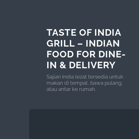
TASTE OF INDIA
GRILL – INDIAN
FOOD FOR DINE-
IN & DELIVERY
Sajian India lezat tersedia untuk
makan di tempat, bawa pulang,
atau antar ke rumah.