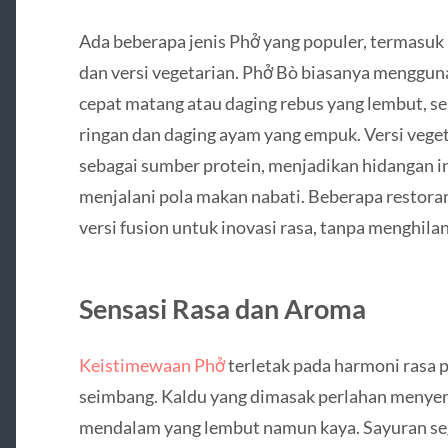
Ada beberapa jenis Phở yang populer, termasuk 
dan versi vegetarian. Phở Bò biasanya menggunak
cepat matang atau daging rebus yang lembut, 
ringan dan daging ayam yang empuk. Versi veg
sebagai sumber protein, menjadikan hidangan i
menjalani pola makan nabati. Beberapa restor
versi fusion untuk inovasi rasa, tanpa menghi
Sensasi Rasa dan Aroma
Keistimewaan Phở
terletak pada harmoni rasa p
seimbang. Kaldu yang dimasak perlahan menye
mendalam yang lembut namun kaya. Sayuran se