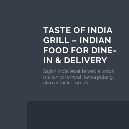
TASTE OF INDIA
GRILL – INDIAN
FOOD FOR DINE-
IN & DELIVERY
Sajian India lezat tersedia untuk
makan di tempat, bawa pulang,
atau antar ke rumah.