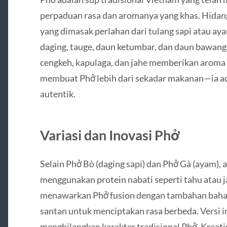
perpaduan rasa dan aromanya yang khas. Hidan
yang dimasak perlahan dari tulang sapi atau aya
daging, tauge, daun ketumbar, dan daun bawang
cengkeh, kapulaga, dan jahe memberikan aroma
membuat Phở lebih dari sekadar makanan—ia ad
autentik.
Variasi dan Inovasi Phở
Selain Phở Bò (daging sapi) dan Phở Gà (ayam), 
menggunakan protein nabati seperti tahu atau 
menawarkan Phở fusion dengan tambahan bahan 
santan untuk menciptakan rasa berbeda. Versi i
menghilangkan karakter tradisional Phở. Kreati