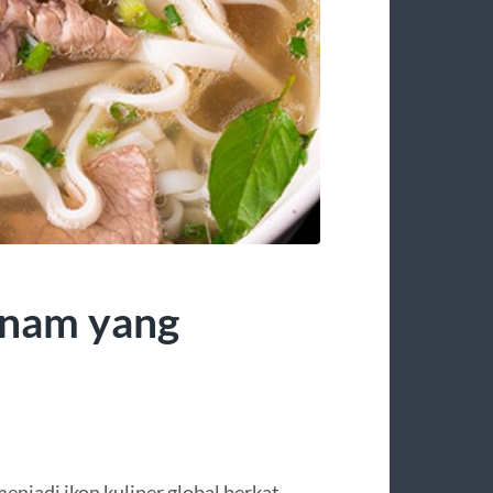
tnam yang
enjadi ikon kuliner global berkat