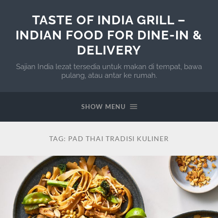
TASTE OF INDIA GRILL –
INDIAN FOOD FOR DINE-IN &
DELIVERY
Sajian India lezat tersedia untuk makan di tempat, bawa
pulang, atau antar ke rumah.
SHOW MENU
TAG:
PAD THAI TRADISI KULINER