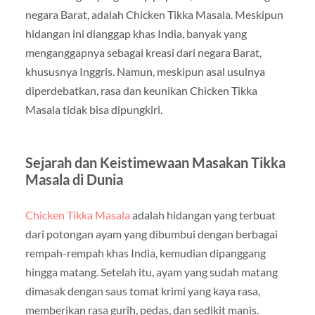
negara Barat, adalah Chicken Tikka Masala. Meskipun
hidangan ini dianggap khas India, banyak yang
menganggapnya sebagai kreasi dari negara Barat,
khususnya Inggris. Namun, meskipun asal usulnya
diperdebatkan, rasa dan keunikan Chicken Tikka
Masala tidak bisa dipungkiri.
Sejarah dan Keistimewaan Masakan Tikka
Masala di Dunia
Chicken Tikka Masala
adalah hidangan yang terbuat
dari potongan ayam yang dibumbui dengan berbagai
rempah-rempah khas India, kemudian dipanggang
hingga matang. Setelah itu, ayam yang sudah matang
dimasak dengan saus tomat krimi yang kaya rasa,
memberikan rasa gurih, pedas, dan sedikit manis.