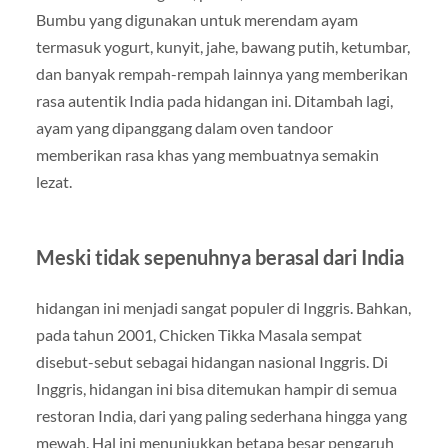
Bumbu yang digunakan untuk merendam ayam
termasuk yogurt, kunyit, jahe, bawang putih, ketumbar,
dan banyak rempah-rempah lainnya yang memberikan
rasa autentik India pada hidangan ini. Ditambah lagi,
ayam yang dipanggang dalam oven tandoor
memberikan rasa khas yang membuatnya semakin
lezat.
Meski tidak sepenuhnya berasal dari India
hidangan ini menjadi sangat populer di Inggris. Bahkan,
pada tahun 2001, Chicken Tikka Masala sempat
disebut-sebut sebagai hidangan nasional Inggris. Di
Inggris, hidangan ini bisa ditemukan hampir di semua
restoran India, dari yang paling sederhana hingga yang
mewah. Hal ini menunjukkan betapa besar pengaruh