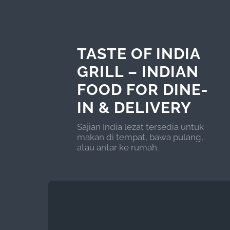
TASTE OF INDIA
GRILL – INDIAN
FOOD FOR DINE-
IN & DELIVERY
Sajian India lezat tersedia untuk
makan di tempat, bawa pulang,
atau antar ke rumah.